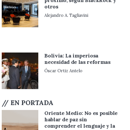
de prensa?
Hannah Omokafe Dennis
Occidente y las fronteras
que no perdió, porque dejó
de protegerlas -con su
relativismo- hace medio
siglo
George Chaya
// EN PORTADA
Oriente Medio: No es posible
hablar de paz sin
comprender el lenguaje y la