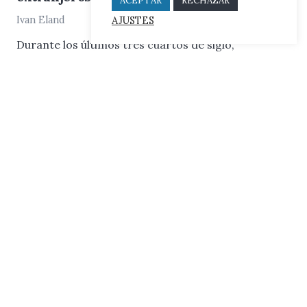
ACEPTAR
RECHAZAR
AJUSTES
Ivan Eland
Durante los últimos tres cuartos de siglo,
comenzando en 1950 y continuando hasta la actual
guerra con Irán, los presidentes estadounidenses
han arriesgado repetidamente involucrarse en
conflictos que han desembocado…