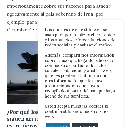
imperiosamente sobre sus razones para atacar
agresivamente al país soberano de Irán: por
ejemplo, para apoyar a manifestantes locales; para
el cambio de régimen;…
Las cookies de este sitio web se
usan para personalizar el contenido
y los anuncios, ofrecer funciones de
redes sociales y analizar el tráfico.
Además, compartimos información
sobre el uso que haga del sitio web
con nuestros partners de redes
sociales, publicidad y análisis web,
quienes pueden combinarla con
otra información que les haya
proporcionado o que hayan
recopilado a partir del uso que haya
hecho de sus servicios.
Usted acepta nuestras cookies si
continúa utilizando nuestro sitio
¿Por qué los presidentes estadounidenses
web.
siguen arriesgándose a atolladeros
extranjeros?