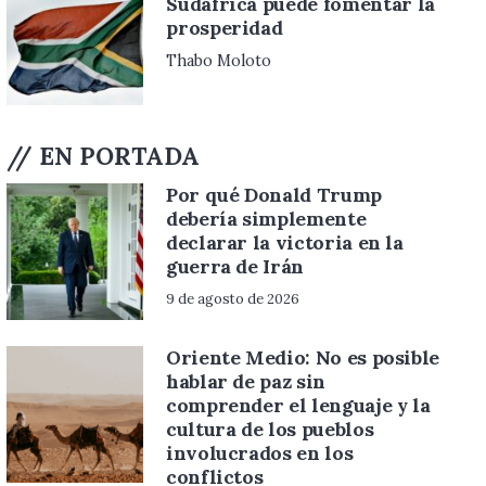
ica puede fomentar la
ne
ridad
Ósc
oloto
// EN PORTADA
Por qué Donald Trump
debería simplemente
declarar la victoria en la
guerra de Irán
9 de agosto de 2026
Oriente Medio: No es posible
hablar de paz sin
comprender el lenguaje y la
cultura de los pueblos
involucrados en los
conflictos