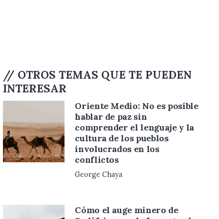
// OTROS TEMAS QUE TE PUEDEN
INTERESAR
s posible
Como pinta el f
próximo, según
aje y la
otros
os
Alejandro A. Tagliavi
l auge minero de
Bo