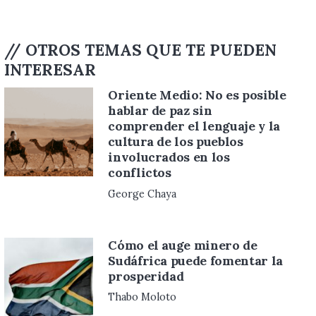
// OTROS TEMAS QUE TE PUEDEN
INTERESAR
Como pinta el futuro
próximo, según BlackRock y
otros
Alejandro A. Tagliavini
Bolivia: La imperiosa
necesidad de las reformas
Óscar Ortiz Antelo